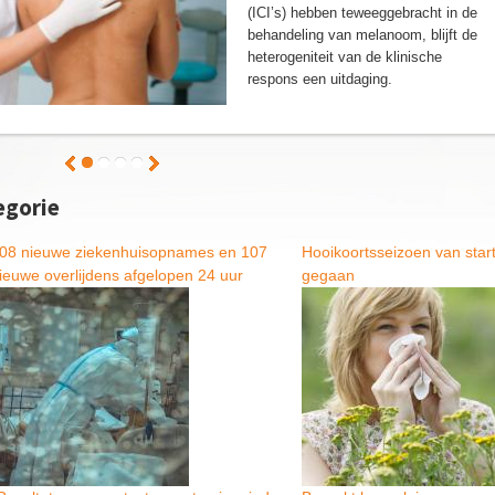
(ICI’s) hebben teweeggebracht in de
behandeling van melanoom, blijft de
heterogeniteit van de klinische
respons een uitdaging.
egorie
08 nieuwe ziekenhuisopnames en 107
Hooikoortsseizoen van star
ieuwe overlijdens afgelopen 24 uur
gegaan