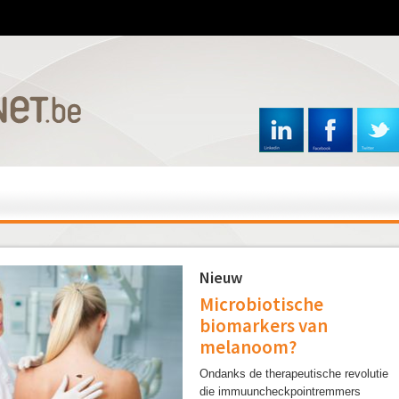
Overslaan
en
naar
de
inhoud
gaan
Nieuw
Microbiotische
biomarkers van
melanoom?
Ondanks de therapeutische revolutie
die immuuncheckpointremmers