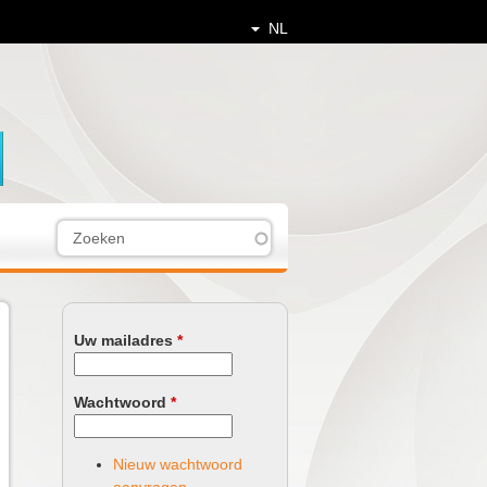
NL
Z
Z
o
e
o
k
e
e
Uw mailadres
*
n
k
v
Wachtwoord
*
e
l
Nieuw wachtwoord