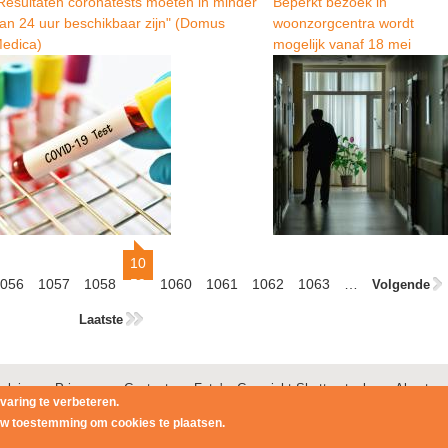
Resultaten coronatests moeten in minder
Beperkt bezoek in
an 24 uur beschikbaar zijn" (Domus
woonzorgcentra wordt
edica)
mogelijk vanaf 18 mei
10
056
1057
1058
59
1060
1061
1062
1063
…
Volgende
Laatste
claimer - Privacy
Contact
Foto's: Copyright Shutterstock
About us
varing te verbeteren.
 uw toestemming om cookies te plaatsen.