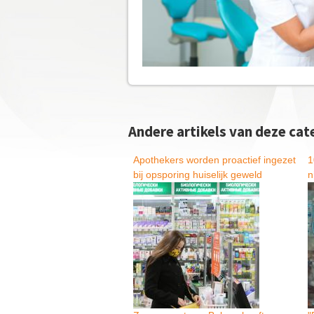
P
h
a
r
Andere artikels van deze cat
m
Apothekers worden proactief ingezet
1
a
bij opsporing huiselijk geweld
n
p
l
a
n