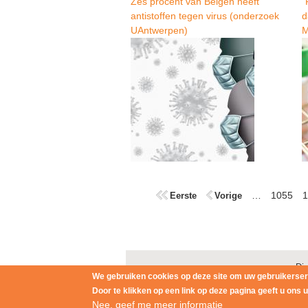
e
Zes procent van Belgen heeft
"
antistoffen tegen virus (onderzoek
d
t
UAntwerpen)
M
P
…
1055
1
Eerste
Vorige
a
g
i
Dis
n
We gebruiken cookies op deze site om uw gebruikerser
Door te klikken op een link op deze pagina geeft u ons
a
Nee, geef me meer informatie