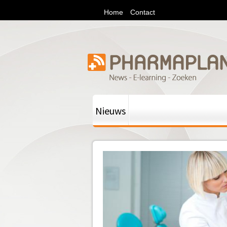
M
Home
Contact
e
d
i
p
Nieuws
l
a
n
e
t
/