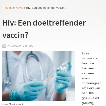
k
P
Home
»
News
»
Hiv: Een doeltreffender vaccin?
v
U
e
h
Hiv: Een doeltreffender
b
l
a
e
d
vaccin?
n
r
t
m
24/06/2025 - 03:45
h
In een
i
a
muismodel
heeft de
e
p
toediening
r
van een
l
eiwit-
immunogeen
a
afgeleid van
het HIV-
n
gp120-eiwit
(MD39),
Foto: Shutterstock