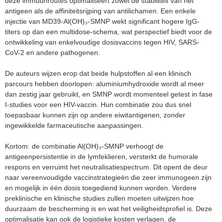
deze immuunroutes optimaliseert zowel de stabiliteit van het
antigeen als de affiniteitsrijping van antilichamen. Een enkele
injectie van MD39-Al(OH)₃-SMNP wekt significant hogere IgG-
titers op dan een multidose-schema, wat perspectief biedt voor de
ontwikkeling van enkelvoudige dosisvaccins tegen HIV, SARS-
CoV-2 en andere pathogenen.
De auteurs wijzen erop dat beide hulpstoffen al een klinisch
parcours hebben doorlopen: aluminiumhydroxide wordt al meer
dan zestig jaar gebruikt, en SMNP wordt momenteel getest in fase
I-studies voor een HIV-vaccin. Hun combinatie zou dus snel
toepasbaar kunnen zijn op andere eiwitantigenen, zonder
ingewikkelde farmaceutische aanpassingen.
Kortom: de combinatie Al(OH)₃-SMNP verhoogt de
antigeenpersistentie in de lymfeklieren, versterkt de humorale
respons en verruimt het neutralisatiespectrum. Dit opent de deur
naar vereenvoudigde vaccinstrategieën die zeer immunogeen zijn
en mogelijk in één dosis toegediend kunnen worden. Verdere
preklinische en klinische studies zullen moeten uitwijzen hoe
duurzaam de bescherming is en wat het veiligheidsprofiel is. Deze
optimalisatie kan ook de logistieke kosten verlagen, de