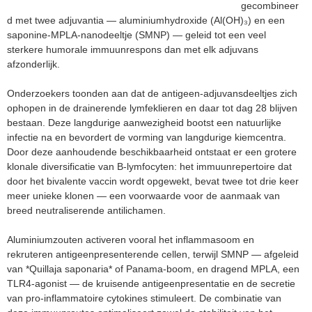
e
gecombineer
d met twee adjuvantia — aluminiumhydroxide (Al(OH)₃) en een
t
saponine-MPLA-nanodeeltje (SMNP) — geleid tot een veel
sterkere humorale immuunrespons dan met elk adjuvans
afzonderlijk.
Onderzoekers toonden aan dat de antigeen-adjuvansdeeltjes zich
ophopen in de drainerende lymfeklieren en daar tot dag 28 blijven
bestaan. Deze langdurige aanwezigheid bootst een natuurlijke
infectie na en bevordert de vorming van langdurige kiemcentra.
Door deze aanhoudende beschikbaarheid ontstaat er een grotere
klonale diversificatie van B-lymfocyten: het immuunrepertoire dat
door het bivalente vaccin wordt opgewekt, bevat twee tot drie keer
meer unieke klonen — een voorwaarde voor de aanmaak van
breed neutraliserende antilichamen.
Aluminiumzouten activeren vooral het inflammasoom en
rekruteren antigeenpresenterende cellen, terwijl SMNP — afgeleid
van *Quillaja saponaria* of Panama-boom, en dragend MPLA, een
TLR4-agonist — de kruisende antigeenpresentatie en de secretie
van pro-inflammatoire cytokines stimuleert. De combinatie van