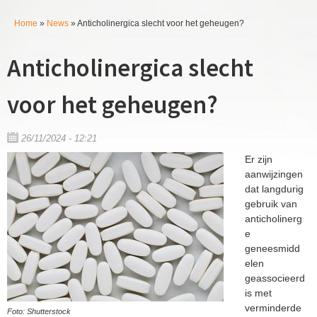
k
P
Home
»
News
»
Anticholinergica slecht voor het geheugen?
v
U
e
h
Anticholinergica slecht
b
l
a
e
d
voor het geheugen?
n
r
t
m
26/11/2024 - 12:21
h
Er zijn
i
a
aanwijzingen
dat langdurig
e
p
gebruik van
r
anticholinerg
l
e
geneesmidd
a
elen
geassocieerd
n
is met
verminderde
Foto: Shutterstock